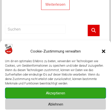
Weiterlesen
Neueste Beiträge
Cookie-Zustimmung verwalten
Fluglärm über Mittelbrunn: Ab Dienstag wird es wieder laut
Um dir ein optimales Erlebnis zu bieten, verwenden wir Technologien wie
Neue Halle, neue Spieler und neue dritte Mannschaft
Cookies, um Geräteinformationen zu speichern und/oder darauf zuzugreifen.
Wenn du diesen Technologien zustimmst, können wir Daten wie das
Spieltermine stehen fest
Surfverhalten oder eindeutige IDs auf dieser Website verarbeiten. Wenn du
deine Zustimmung nicht erteilst oder zurückziehst, können bestimmte
FK Windsberg sagt danke
Merkmale und Funktionen beeinträchtigt werden.
In allen Belangen überzeugt
Akzeptieren
Ablehnen
Neueste Kommentare