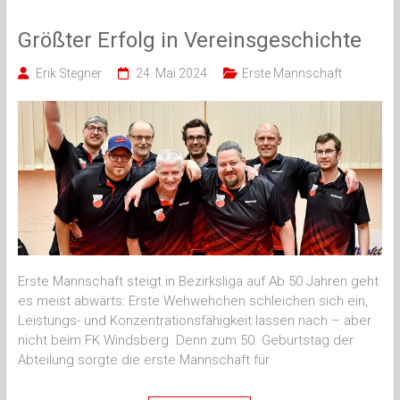
Größter Erfolg in Vereinsgeschichte
Erik Stegner
24. Mai 2024
Erste Mannschaft
Erste Mannschaft steigt in Bezirksliga auf Ab 50 Jahren geht
es meist abwärts: Erste Wehwehchen schleichen sich ein,
Leistungs- und Konzentrationsfähigkeit lassen nach – aber
nicht beim FK Windsberg. Denn zum 50. Geburtstag der
Abteilung sorgte die erste Mannschaft für