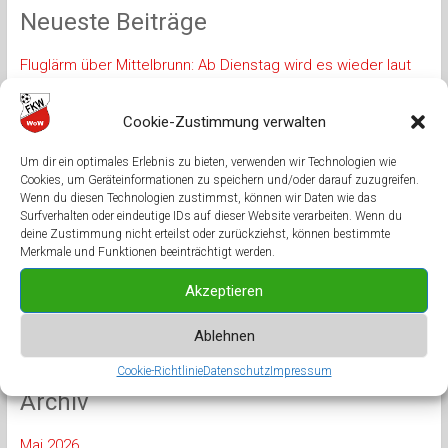
Neueste Beiträge
Fluglärm über Mittelbrunn: Ab Dienstag wird es wieder laut
Neue Halle, neue Spieler und neue dritte Mannschaft
Cookie-Zustimmung verwalten
Spieltermine stehen fest
FK Windsberg sagt danke
Um dir ein optimales Erlebnis zu bieten, verwenden wir Technologien wie
Cookies, um Geräteinformationen zu speichern und/oder darauf zuzugreifen.
In allen Belangen überzeugt
Wenn du diesen Technologien zustimmst, können wir Daten wie das
Surfverhalten oder eindeutige IDs auf dieser Website verarbeiten. Wenn du
deine Zustimmung nicht erteilst oder zurückziehst, können bestimmte
Merkmale und Funktionen beeinträchtigt werden.
Neueste Kommentare
Akzeptieren
TT Windsberg
zu
50 Jahre Tischtennis in Windsberg
Kurt Schirmer
zu
50 Jahre Tischtennis in Windsberg
Ablehnen
Cookie-Richtlinie
Datenschutz
Impressum
Archiv
Mai 2026