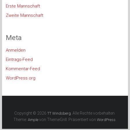
Erste Mannschaft
Zweite Mannschaft
Meta
Anmelden
Eintrags-Feed
Kommentar-Feed
WordPress.org
Copyright © 2026
. Alle Rechte vorbehalten.
TT Windsberg
Theme:
von ThemeGrill. Präsentiert von
.
Ample
WordPress