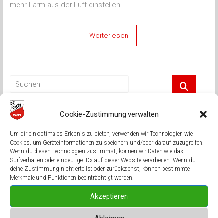
mehr Lärm aus der Luft einstellen.
Weiterlesen
Cookie-Zustimmung verwalten
Neueste Beiträge
Um dir ein optimales Erlebnis zu bieten, verwenden wir Technologien wie
Fluglärm über Mittelbrunn: Ab Dienstag wird es wieder laut
Cookies, um Geräteinformationen zu speichern und/oder darauf zuzugreifen.
Wenn du diesen Technologien zustimmst, können wir Daten wie das
Neue Halle, neue Spieler und neue dritte Mannschaft
Surfverhalten oder eindeutige IDs auf dieser Website verarbeiten. Wenn du
deine Zustimmung nicht erteilst oder zurückziehst, können bestimmte
Spieltermine stehen fest
Merkmale und Funktionen beeinträchtigt werden.
FK Windsberg sagt danke
Akzeptieren
In allen Belangen überzeugt