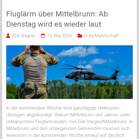
Fluglärm über Mittelbrunn: Ab
Dienstag wird es wieder laut
Erik Stegner
12. Mai 2026
Erste Mannschaft
In der kommenden Woche sind ganztägige Helikopter-
Übungen angekündigt. Warum Mittelbrunn seit Jahren unter
militärischem Fluglärm leidet. Von Erik StegnerMittelbrunn. In
Mittelbrunn und den umliegenden Gemeinden müssen sich
Anwohner in der kommenden Woche erneut auf deutlich