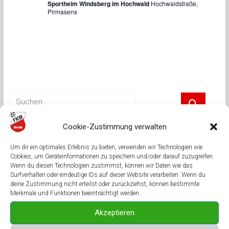
Sportheim Windsberg im Hochwald
Hochwaldstraße,
Pirmasens
Cookie-Zustimmung verwalten
Neueste Beiträge
Um dir ein optimales Erlebnis zu bieten, verwenden wir Technologien wie
Cookies, um Geräteinformationen zu speichern und/oder darauf zuzugreifen.
Fluglärm über Mittelbrunn: Ab Dienstag wird es wieder laut
Wenn du diesen Technologien zustimmst, können wir Daten wie das
Surfverhalten oder eindeutige IDs auf dieser Website verarbeiten. Wenn du
Neue Halle, neue Spieler und neue dritte Mannschaft
deine Zustimmung nicht erteilst oder zurückziehst, können bestimmte
Merkmale und Funktionen beeinträchtigt werden.
Spieltermine stehen fest
FK Windsberg sagt danke
Akzeptieren
In allen Belangen überzeugt