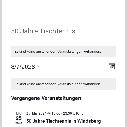
50 Jahre Tischtennis
Es sind keine anstehenden Veranstaltungen vorhanden.
8/7/2026
Ansic
Vera
Monat
Datum
Ansi
Navig
Kalender
wählen.
Es sind keine anstehenden Veranstaltungen vorhanden.
Navi
von
Vergangene Veranstaltungen
Veranstaltungen
25. Mai 2024 @ 18:00
-
23:30
UTC+0
MAI
25
50 Jahre Tischtennis in Windsberg
2024